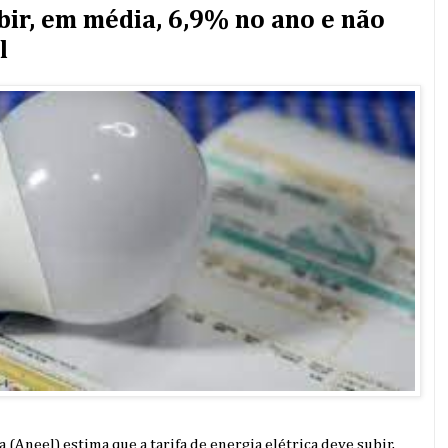
ubir, em média, 6,9% no ano e não
l
 (Aneel) estima que a tarifa de energia elétrica deve subir,