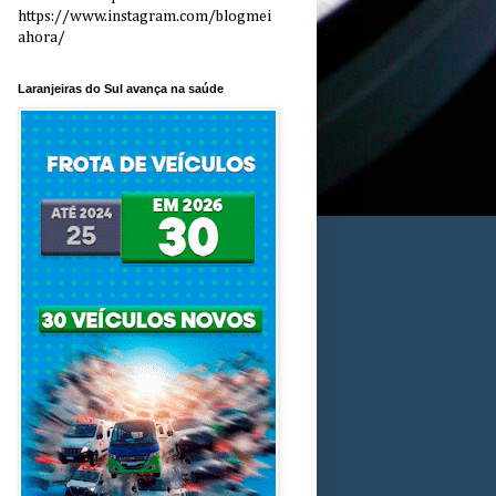
https://www.instagram.com/blogmei
ahora/
Laranjeiras do Sul avança na saúde