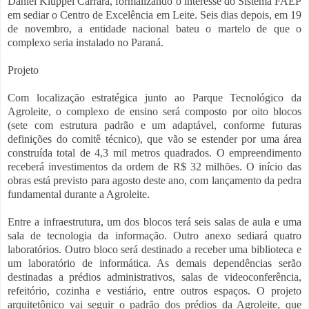
Daniel Klüppel Carrara, formalizando o interesse do Sistema FAEP
em sediar o Centro de Excelência em Leite. Seis dias depois, em 19
de novembro, a entidade nacional bateu o martelo de que o
complexo seria instalado no Paraná.
Projeto
Com localização estratégica junto ao Parque Tecnológico da
Agroleite, o complexo de ensino será composto por oito blocos
(sete com estrutura padrão e um adaptável, conforme futuras
definições do comitê técnico), que vão se estender por uma área
construída total de 4,3 mil metros quadrados. O empreendimento
receberá investimentos da ordem de R$ 32 milhões. O início das
obras está previsto para agosto deste ano, com lançamento da pedra
fundamental durante a Agroleite.
Entre a infraestrutura, um dos blocos terá seis salas de aula e uma
sala de tecnologia da informação. Outro anexo sediará quatro
laboratórios. Outro bloco será destinado a receber uma biblioteca e
um laboratório de informática. As demais dependências serão
destinadas a prédios administrativos, salas de videoconferência,
refeitório, cozinha e vestiário, entre outros espaços. O projeto
arquitetônico vai seguir o padrão dos prédios da Agroleite, que