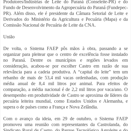
Produtores/Indústrias de Leite do Paraná (Conseleite-PR) e do
Fundo de Desenvolvimento da Agropecuária do Paraná (Fundepec-
PR). Além disso, ele é presidente da Câmara Setorial de Leite e
Derivados do Ministério da Agricultura e Pecuária (Mapa) e da
Comissão Nacional de Pecuária de Leite da CNA.
União
De volta, o Sistema FAEP pôs mãos à obra, passando a se
organizar para pleitear que o centro de excelência fosse instalado
no Paraná. Dentre os municípios e regiões levados em
consideração, acabou-se por escolher Castro em razão de sua
relevância para a cadeia produtiva. A “capital do leite” tem um
rebanho de mais de 53,4 mil vacas ordenhadas, com produção
média anual de 8,4 mil litros por animal. Para efeitos de
comparação, a média nacional é de 2,2 mil litros por vaca/ano. O
desempenho em produtividade de Castro se aproxima de líderes da
pecuária leiteira mundial, como Estados Unidos e Alemanha, e
supera o de países como a França e Nova Zelândia.
Com o avanço da ideia, em 29 de outubro, o Sistema FAEP
promoveu uma reunião com representantes da Castrolanda, do
Sindicato Rural de Castro, do Parque Tecnológico Agroleite e do