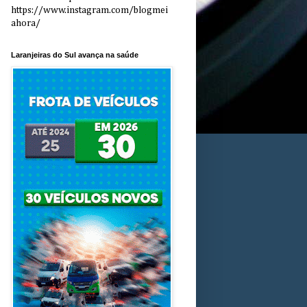
https://www.instagram.com/blogmei
ahora/
Laranjeiras do Sul avança na saúde