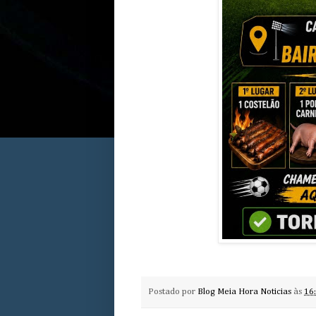
Postado por
Blog Meia Hora Noticias
às
16