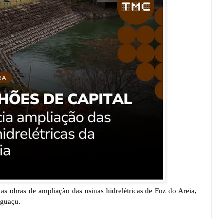
 as obras de ampliação das usinas hidrelétricas de Foz do Areia,
Iguaçu.