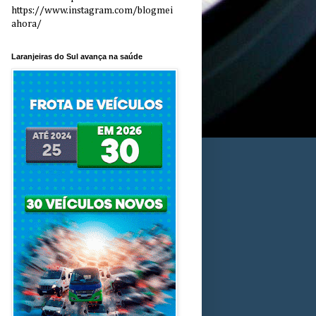
https://www.instagram.com/blogmei
ahora/
Laranjeiras do Sul avança na saúde