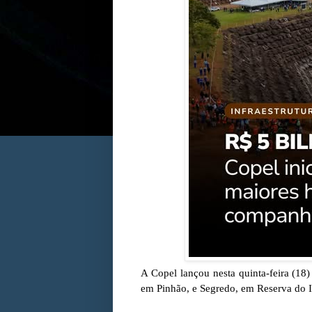
A Copel lançou nesta quinta-feira (18)
em Pinhão, e Segredo, em Reserva do 