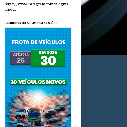
https://www.instagram.com/blogmei
ahora/
Laranjeiras do Sul avança na saúde