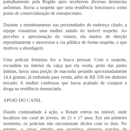
patrulhamento pela Região após receberem diversas denúncias
anônimas. Havia a suspeita que uma residência funcionava como
ponto de comercialização de entorpecentes.
Durante o monitoramento nas proximidades do endereço citado, a
equipe visualizou uma mulher saindo do imóvel suspeito. Ao
perceber a aproximação da viatura, ela mudou de direção
repentinamente e atravessou a via pública de forma suspeita, o que
motivou a abordagem.
Uma policial feminina fez a busca pessoal. Com a suspeita,
escondida no interior da calça que ela vestia, perto das partes
íntimas, havia uma porção de maconha pesando aproximadamente
14,4 gramas, já embalada para venda, além de R$ 339 em dinheiro
trocado. A mulher confessou que havia acabado de comprar a
droga na residência denunciada.
APOIO DO CANIL
Dando continuidade à ação, a Rotam entrou no imóvel, onde
localizou um casal de jovens, de 21 e 17 anos. Em um primeiro
momento, os policiais não encontraram ilícitos com os dois. No
entanto, o rapaz admitiu que guardava algumas porções de