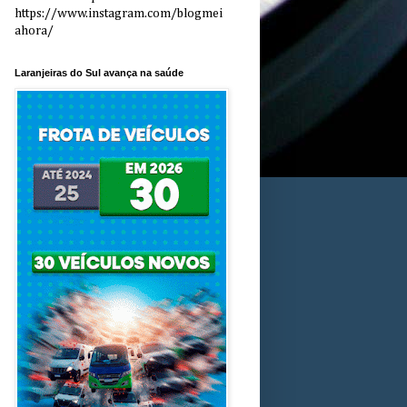
https://www.instagram.com/blogmei
ahora/
Laranjeiras do Sul avança na saúde