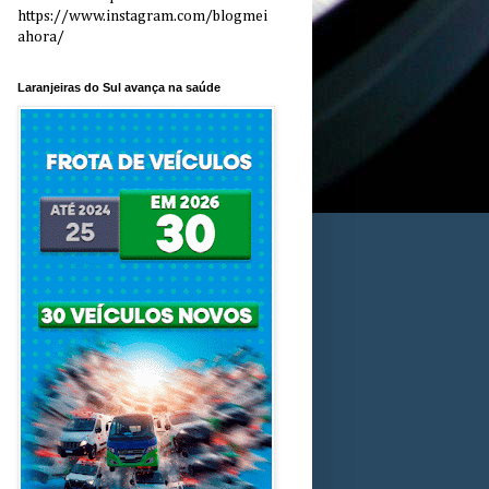
https://www.instagram.com/blogmei
ahora/
Laranjeiras do Sul avança na saúde