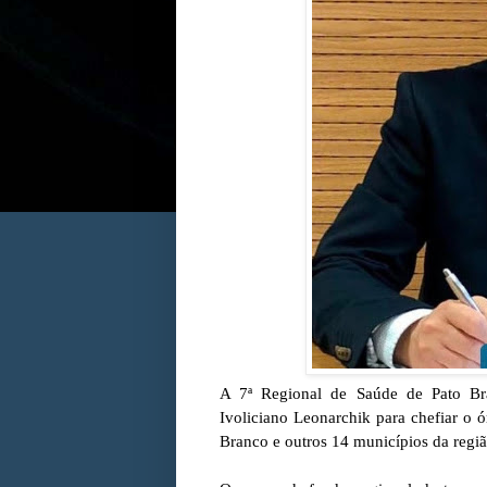
A 7ª Regional de Saúde de Pato B
Ivoliciano Leonarchik para chefiar o 
Branco e outros 14 municípios da regi