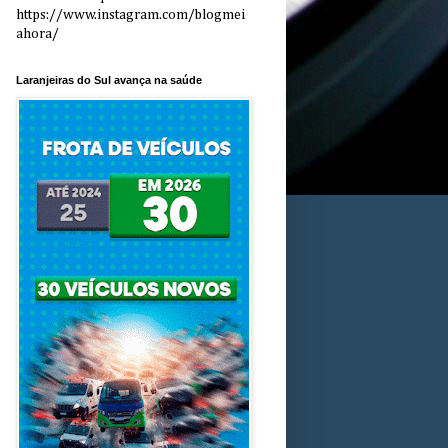
https://www.instagram.com/blogmei
ahora/
Laranjeiras do Sul avança na saúde