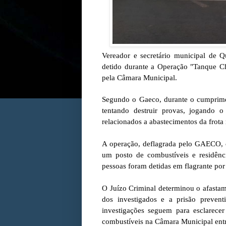
Vereador e secretário municipal de Q
detido durante a Operação "Tanque Ch
pela Câmara Municipal.
Segundo o Gaeco, durante o cumprime
tentando destruir provas, jogando 
relacionados a abastecimentos da frota
A operação, deflagrada pelo GAECO, 
um posto de combustíveis e residênc
pessoas foram detidas em flagrante por
O Juízo Criminal determinou o afastam
dos investigados e a prisão prevent
investigações seguem para esclarec
combustíveis na Câmara Municipal ent