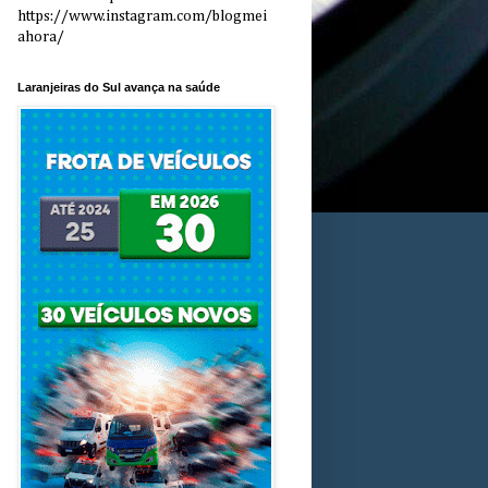
https://www.instagram.com/blogmei
ahora/
Laranjeiras do Sul avança na saúde