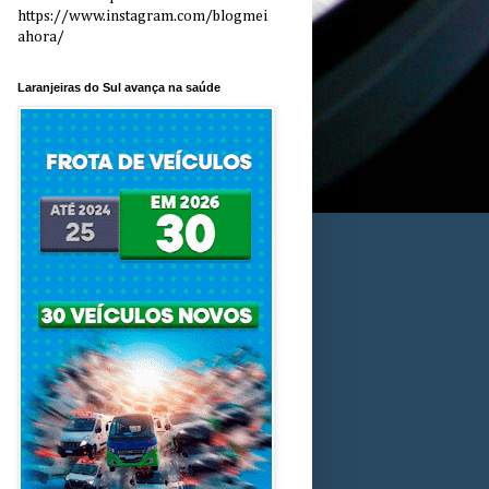
https://www.instagram.com/blogmei
ahora/
Laranjeiras do Sul avança na saúde