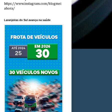
https://www.instagram.com/blogmei
ahora/
Laranjeiras do Sul avança na saúde