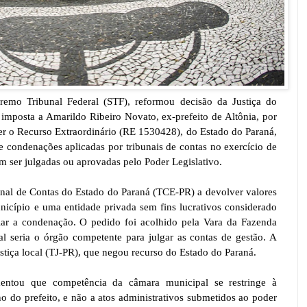
emo Tribunal Federal (STF), reformou decisão da Justiça do
mposta a Amarildo Ribeiro Novato, ex-prefeito de Altônia, por
er o Recurso Extraordinário (RE 1530428), do Estado do Paraná,
e condenações aplicadas por tribunais de contas no exercício de
am ser julgadas ou aprovadas pelo Poder Legislativo.
unal de Contas do Estado do Paraná (TCE-PR) a devolver valores
nicípio e uma entidade privada sem fins lucrativos considerado
ular a condenação. O pedido foi acolhido pela Vara da Fazenda
l seria o órgão competente para julgar as contas de gestão. A
ustiça local (TJ-PR), que negou recurso do Estado do Paraná.
ntou que competência da câmara municipal se restringe à
o do prefeito, e não a atos administrativos submetidos ao poder