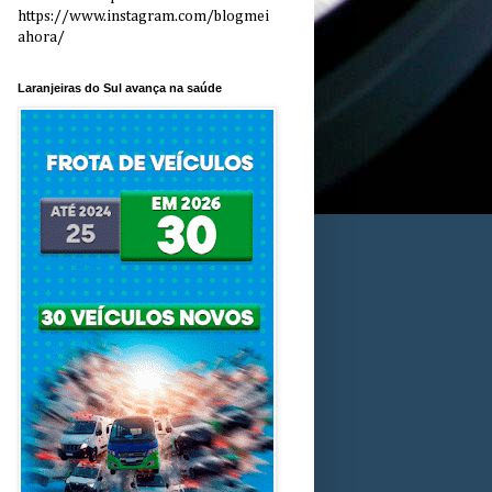
https://www.instagram.com/blogmei
ahora/
Laranjeiras do Sul avança na saúde