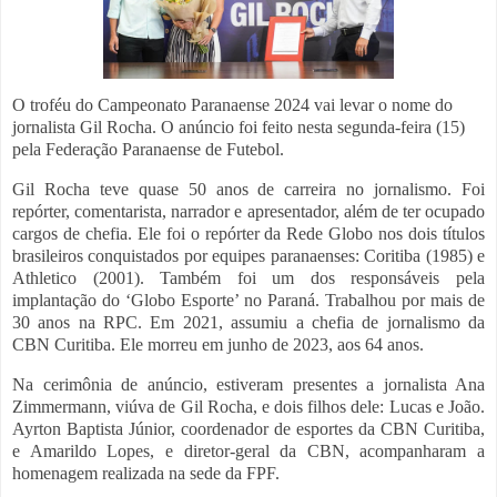
O troféu do Campeonato Paranaense 2024 vai levar o nome do
jornalista Gil Rocha. O anúncio foi feito nesta segunda-feira (15)
pela Federação Paranaense de Futebol.
Gil Rocha teve quase 50 anos de carreira no jornalismo. Foi
repórter, comentarista, narrador e apresentador, além de ter ocupado
cargos de chefia. Ele foi o repórter da Rede Globo nos dois títulos
brasileiros conquistados por equipes paranaenses: Coritiba (1985) e
Athletico (2001). Também foi um dos responsáveis pela
implantação do ‘Globo Esporte’ no Paraná. Trabalhou por mais de
30 anos na RPC. Em 2021, assumiu a chefia de jornalismo da
CBN Curitiba. Ele morreu em junho de 2023, aos 64 anos.
Na cerimônia de anúncio, estiveram presentes a jornalista Ana
Zimmermann, viúva de Gil Rocha, e dois filhos dele: Lucas e João.
Ayrton Baptista Júnior, coordenador de esportes da CBN Curitiba,
e Amarildo Lopes, e diretor-geral da CBN, acompanharam a
homenagem realizada na sede da FPF.