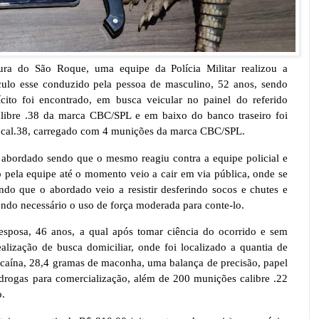
ra do São Roque, uma equipe da Polícia Militar realizou a
lo esse conduzido pela pessoa de masculino, 52 anos, sendo
ícito foi encontrado, em busca veicular no painel do referido
alibre .38 da marca CBC/SPL e em baixo do banco traseiro foi
i cal.38, carregado com 4 munições da marca CBC/SPL.
 abordado sendo que o mesmo reagiu contra a equipe policial e
ela equipe até o momento veio a cair em via pública, onde se
o que o abordado veio a resistir desferindo socos e chutes e
azendo necessário o uso de força moderada para conte-lo.
esposa, 46 anos, a qual após tomar ciência do ocorrido e sem
lização de busca domiciliar, onde foi localizado a quantia de
caína, 28,4 gramas de maconha, uma balança de precisão, papel
r drogas para comercialização, além de 200 munições calibre .22
o.