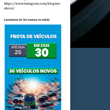
https://www.instagram.com/blogmei
ahora/
Laranjeiras do Sul avança na saúde