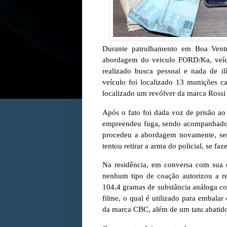
Durante patrulhamento em Boa Ventu
abordagem do veiculo FORD/Ka, veícu
realizado busca pessoal e nada de il
veículo foi localizado 13 munições c
localizado um revólver da marca Ross
Após o fato foi dada voz de prisão ao
empreendeu fuga, sendo acompanhado p
procedeu a abordagem novamente, send
tentou retirar a arma do policial, se f
Na residência, em conversa com sua 
nenhum tipo de coação autorizou a rea
104,4 gramas de substância análoga co
filme, o qual é utilizado para embala
da marca CBC, além de um tatu abatid