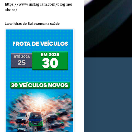
https://www.instagram.com/blogmei
ahora/
Laranjeiras do Sul avança na saúde