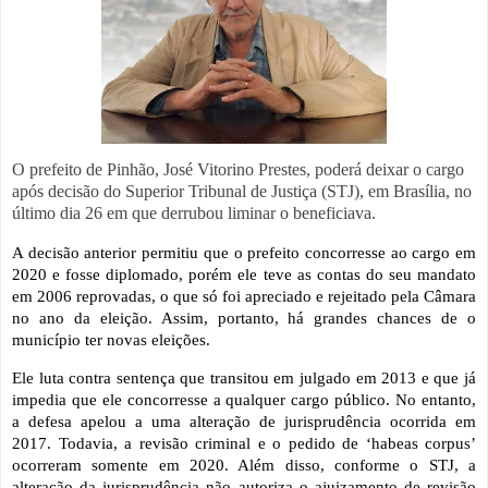
O prefeito de Pinhão, José Vitorino Prestes, poderá deixar o cargo
após decisão do Superior Tribunal de Justiça (STJ), em Brasília, no
último dia 26 em que derrubou liminar o beneficiava.
A decisão anterior permitiu que o prefeito concorresse ao cargo em
2020 e fosse diplomado, porém ele teve as contas do seu mandato
em 2006 reprovadas, o que só foi apreciado e rejeitado pela Câmara
no ano da eleição. Assim, portanto, há grandes chances de o
município ter novas eleições.
Ele luta contra sentença que transitou em julgado em 2013 e que já
impedia que ele concorresse a qualquer cargo público. No entanto,
a defesa apelou a uma alteração de jurisprudência ocorrida em
2017. Todavia, a revisão criminal e o pedido de ‘habeas corpus’
ocorreram somente em 2020. Além disso, conforme o STJ, a
alteração da jurisprudência não autoriza o ajuizamento de revisão