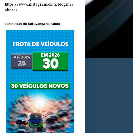
https://www.instagram.com/blogmei
ahora/
Laranjeiras do Sul avança na saúde