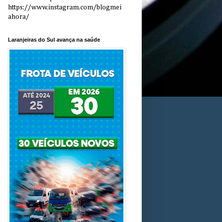
https://www.instagram.com/blogmei
ahora/
Laranjeiras do Sul avança na saúde