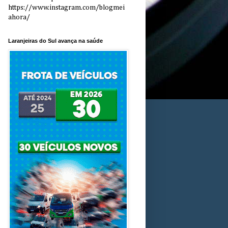
https://www.instagram.com/blogmei
ahora/
Laranjeiras do Sul avança na saúde