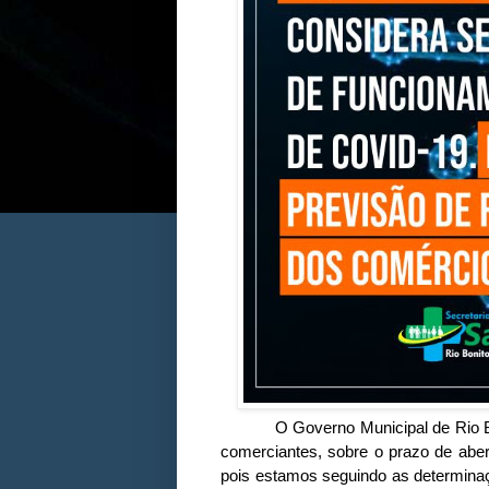
O Governo Municipal de Rio Bonit
comerciantes, sobre o prazo de abe
pois estamos seguindo as determina