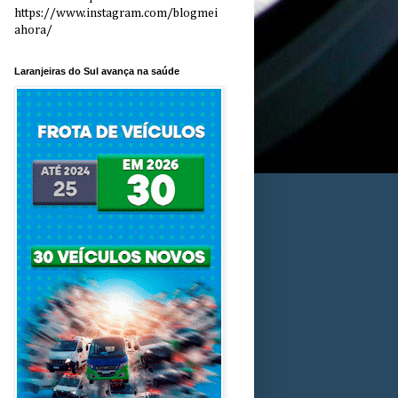
https://www.instagram.com/blogmei
ahora/
Laranjeiras do Sul avança na saúde