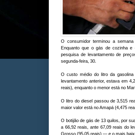
O consumidor terminou a semana p
Enquanto que o gás de cozinha e o
pesquisa de levantamento de preços
segunda-feira, 30.
O custo médio do litro da gasolin
levantamento anterior, estava em 4,
reais), enquanto o menor está no Mar
O litro do diesel passou de 3,515 r
maior valor está no Amapá (4,475 reai
O botijão de gás de 13 quilos, por s
a 66,92 reais, ante 67,09 reais do le
Grosso (95,05 reais) — e o mais baixo