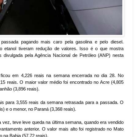
assada pagando mais caro pela gasolina e pelo diesel.
 etanol tiveram redução de valores. Isso é o que mostra
 divulgada pela Agência Nacional de Petróleo (ANP) nesta
a ficou em 4,226 reais na semana encerrada no dia 28. No
215 reais. O maior valor médio foi encontrado no Acre (4,805
anhão (3,896 reais).
eais para 3,555 reais da semana retrasada para a passada. O
s) e o menor, no Paraná (3,368 reais).
ua vez, teve leve queda na última semana, quando era vendido
vantamento anterior. O valor mais alto foi registrado no Mato
 na Bahia (57,72 reais).