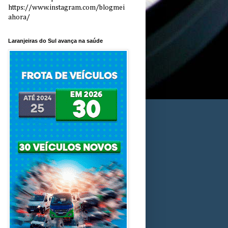
https://www.instagram.com/blogmei
ahora/
Laranjeiras do Sul avança na saúde