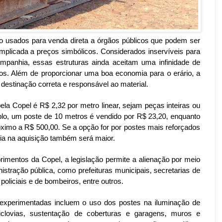
o usados para venda direta a órgãos públicos que podem ser
plicada a preços simbólicos. Considerados inservíveis para
ompanhia, essas estruturas ainda aceitam uma infinidade de
cos. Além de proporcionar uma boa economia para o erário, a
destinação correta e responsável ao material.
ela Copel é R$ 2,32 por metro linear, sejam peças inteiras ou
, um poste de 10 metros é vendido por R$ 23,20, enquanto
óximo a R$ 500,00. Se a opção for por postes mais reforçados
ia na aquisição também será maior.
rimentos da Copel, a legislação permite a alienação por meio
istração pública, como prefeituras municipais, secretarias de
policiais e de bombeiros, entre outros.
 experimentadas incluem o uso dos postes na iluminação de
ciclovias, sustentação de coberturas e garagens, muros e