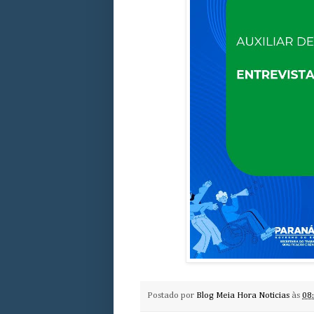
Postado por
Blog Meia Hora Noticias
às
08