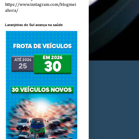
https://www.instagram.com/blogmei
ahora/
Laranjeiras do Sul avança na saúde