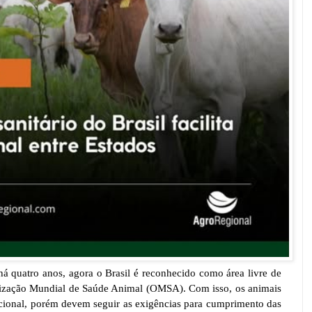
 quatro anos, agora o Brasil é reconhecido como área livre de
nização Mundial de Saúde Animal (OMSA). Com isso, os animais
nacional, porém devem seguir as exigências para cumprimento das