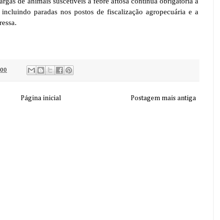
rgas de animais suscetíveis à febre aftosa continua obrigatória a
incluindo paradas nos postos de fiscalização agropecuária e a
ressa.
:00
Página inicial
Postagem mais antiga