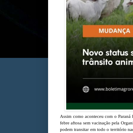
Assim como aconteceu com o Paraná há
febre aftosa sem vacinação pela Orga
podem transitar em todo o território 